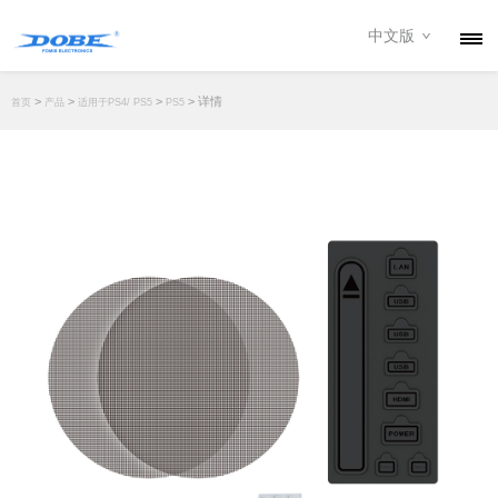
中文版
产品
>
>
>
> 详情
首页
产品
适用于PS4/ PS5
PS5
资讯
关于我们
联系我们
下载专区
经销商