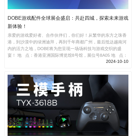
DOBE游戏配件全球展会盛启：共赴四城，探索未来游戏
新体验！
亲爱的游戏爱好者、合作伙伴们，你们好！从繁华的东方之珠香
港，到沙漠中的绿洲迪拜，再到千年商都广州，最后抵达越南河
内的活力之地，DOBE将为您呈现一场场科技与游戏交织的盛
宴！ 地 点：香港亚洲国际博览馆8号馆，展位号8A05 地 点：
2024-10-10
阿拉伯联合酋长国迪拜世界贸易中心15号馆，展位号H15-36 地
点：中国广东省广州市海珠区粤江中路380号，展位号1.1N14
地 点：越南河内国际展览中心(ICE)，展厅A，展位号1A18
让我们在这个金...