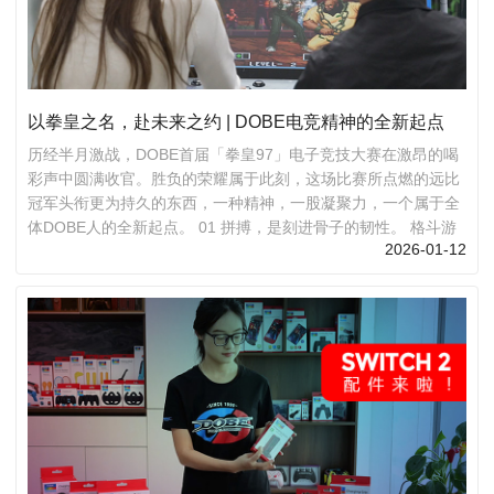
以拳皇之名，赴未来之约 | DOBE电竞精神的全新起点
历经半月激战，DOBE首届「拳皇97」电子竞技大赛在激昂的喝
彩声中圆满收官。胜负的荣耀属于此刻，这场比赛所点燃的远比
冠军头衔更为持久的东西，一种精神，一股凝聚力，一个属于全
体DOBE人的全新起点。 01 拼搏，是刻进骨子的韧性。 格斗游
2026-01-12
戏的灵魂，是逆境时的沉着周旋，是被压制时的敏锐反击，更是
决胜关头押注一切、打出终结连招的勇气。所有选手，正是用每
一次格挡与连击，诠释了“不认输、敢拼搏”的硬核态度。那不仅
是肌肉记忆，更是全情投入的热爱。赛场终会寂静，但被点燃的
斗志应当长明。愿这份从指尖燃至心底的力量被我们珍藏，并带
入未来的每一程：在工作中，化为攻坚克难的执着与精益求精
的...