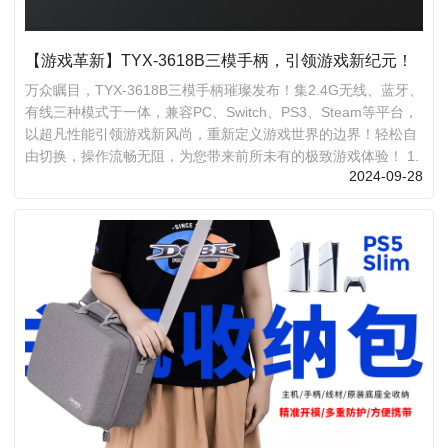
【游戏革新】TYX-3618B三模手柄，引领游戏新纪元！
万众瞩目，TYX-3618B三模手柄璀璨发布！集2.4G无线、蓝牙、
有线三种模式于一体，兼容PC、Switch、PS3、Steam等平台，
以超凡性能引领游戏新风尚，重新定义游戏世界的边界！轻松自
由切换，操作流畅无阻，为您带来前所未有的极致游戏体验！ 1.
2024-09-28
双马达震感，沉浸新境界 指尖轻触，双马达震撼反馈，游戏激战
细腻，身临其境，触动你的每一个游戏瞬间。 2. 宏定义编程，一
键化繁为简 繁琐操作一键搞定，连招流畅，走位精准，轻松应对
游戏每一个挑战。 3. TURBO连发，战场主宰 半自动/全自动自
由调...