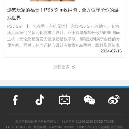
游戏玩家的福音！PS5 Slim收纳包，全方位守护你的游
戏世界
PS5 Slim 【一包在手，主机无忧】 这款PS5 Slim收纳包，专为
满足玩家们的多元化需求而设计。它不仅能够轻松收纳PS5 Slim
主机，无论您是偏爱光驱版还是数字版，都能找到属于自己的专
属空间。同时，包内还精心设计有放置PS5手柄、线材及原装底
2024-07-16
座的区域，让您的所有游戏配件都能有序安放，告别杂乱无章。
【精准开模，紧致美观】 这款收纳包与PS5 Slim主机的每一个细
节都完美契合，确保收纳过程中既紧致又美观。独特的内部结构
加载更多
»
布局，不仅合理利用了每一寸空间，还保证了主机与配件在包内
的稳固与安全。
深圳市裕源欣电子科技有限公司 | 版权所有 ©1999-2026 DOBE FOMIS
ELECTRONICS® | 商标声明：Nintendo Switch®、Switch 2®（任天堂美国公司的注