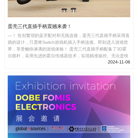
蛋壳三代直插手柄震撼来袭！
—！ 告别繁琐的蓝牙配对和无线连接，蛋壳三代直插手柄采用直
插的设计，只需将Switch游戏机插入手柄连接。即刻进入游戏世
界，享受畅快淋漓的游戏体验！ 蛋壳三代直插手柄配备了3D霍
尔摇杆，采用先进的霍尔传感器技术，实现精准操控。无论是快
2024-11-06
速移动还是细微调整，都能轻松应对，让你的游戏操作更加流畅
自如。 三、霍尔扳机，反应速度更快 四、炫彩氛围灯光，打造
个性化游戏空间 五、多种摇杆帽选择，操作手感更舒适 六、
HDMI功能投屏，游戏视觉体验更宽广 手柄内置马达振动功能，
支持三档速度调节。无论是紧张刺激的战斗...