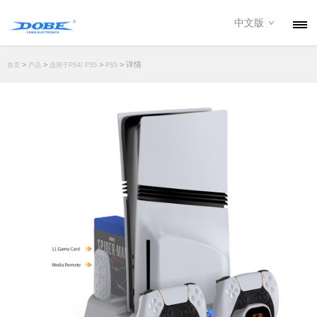
中文版
产品
>
>
>
> 详情
首页
产品
适用于PS4/ PS5
PS5
资讯
关于我们
联系我们
下载专区
经销商