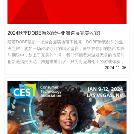
2024秋季DOBE游戏配件亚洲巡展完美收官!
随着DOBE最后一场展会圆满地落下帷幕，DOBE游戏配件的亚
洲之旅，犹如一场璀璨夺目的烟火盛宴，最终在你们的热烈欢呼
与期盼中，划上了完美的句号！我们怀揣着对游戏无尽的热爱与
创新激情的火花，跨越重重山水，只为将无与伦比的游戏体验，
2024-11-06
精准地送达全球每一个热爱游戏的角落！ 金秋之际，DOBE于香
港环球资源消费电子展荣耀亮相，以精工打造的游戏手柄及全面
升级的游戏机配件阵容，每一件展品都璀璨夺目，深刻诠释了我
们对极致游戏体验的无限热忱与精益求精的匠人精神。我们倾心
于每一处细节的雕琢，只为引领玩家们步入一个前所未有的游戏
愉悦境界。 随后，我们踏上了征途，穿越千山万水，抵达中东的
璀璨瑰宝——迪拜，...