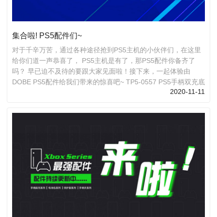
集合啦! PS5配件们~
对于千辛万苦，通过各种途径抢到PS5主机的小伙伴们，在这里
给你们道一声恭喜了， PS5主机是有了，那PS5配件你备齐了
吗？ 早已迫不及待的要跟大家见面啦！接下来，一起体验由
DOBE PS5配件给我们带来的惊喜吧~ TP5-0557 PS5手柄双充底
2020-11-11
座 产品底部设有防滑胶垫，采用三角形大支架，放置十分平稳;
此外，酷似PS5主机的外观造型，与PS5主机放在一起相得益
彰。 可以同时给2个PS5手柄充电，采用Type-c转接头充电，更
方便手柄插拔充电，此外，它并不需要额外的电源适配器，只要
是5V 2A的Type-c接口电源适...