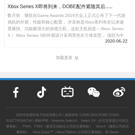
Xbox Series X即将到来，DOBE配件紧随其后......
数月前，微软在Game Awards 2019大会上正式公布了下一代游
戏机的外观，性能和核心配置， 并宣称是Xbox系列有史以来速
度最快、功能最强大的游戏主机，这款主机就是---Xbox Series
X！ Xbox Series X的外观设计采用黑色长方体造型， 顶部为中
2020-06-22
央凹陷形态的散热通风圆孔，虽然 Xbox Series X 的整体造型看
起来更像是一台电脑主机， 但是在游戏主机的设计上，它的风格
更趋向于现代化与简约化。 【Xbox Series X---强劲性能与飞驰
加载更多
»
急速的完美结合】 从技术层面上...
深圳市裕源欣电子科技有限公司 | 版权所有 ©1999-2026 DOBE FOMIS
ELECTRONICS® | 商标声明：Nintendo Switch®、Switch 2®（任天堂美国公司的注
册商标）、PS4®、PS5®（索尼互动娱乐公司的注册商标）、Xbox®（微软公司的注
册商标）、Meta Quest™（Meta Platform 公司的注册商标） 和 Steam