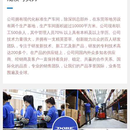
公司拥有现代化标准生产车间，除深圳总部外，在东莞等地另设
有两个生产基地，生产车间面积超过10000平方米。公司现有职
工500余人，其中管理人员70%
以上具有本科及以上学历。公司
技术力量强大，并拥有一支精英荟萃、创新能力出众的百人研发
团队，专注于研发新技术、新工艺及新产品，研发的专利技术高
达
200
多个。
在产品的供应链上，公司同国内外众多知名供应
商、经销商及客户一直保持着良好、稳定、共赢的合作关系。国
际化的品质，专业的销售团队，让我们的产品享誉国际，业务范
围遍及全球。