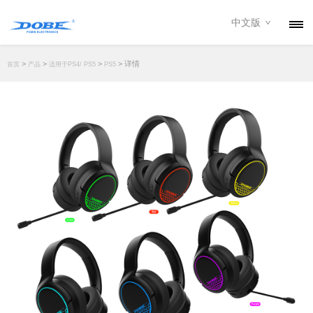
中文版
产品
>
>
>
> 详情
首页
产品
适用于PS4/ PS5
PS5
资讯
关于我们
联系我们
下载专区
经销商