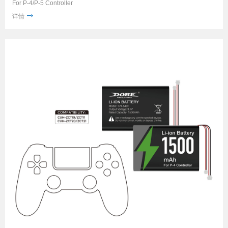
For P-4/P-5 Controller
详情