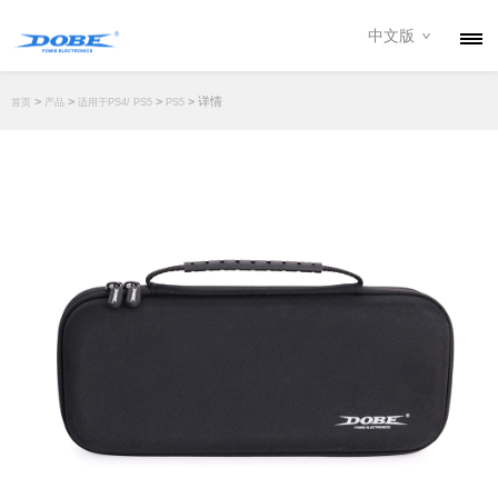
中文版
产品
>
>
>
> 详情
首页
产品
适用于PS4/ PS5
PS5
资讯
关于我们
联系我们
下载专区
经销商