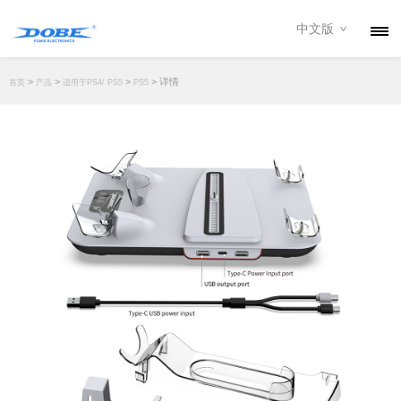
中文版
产品
>
>
>
> 详情
首页
产品
适用于PS4/ PS5
PS5
资讯
关于我们
联系我们
下载专区
经销商