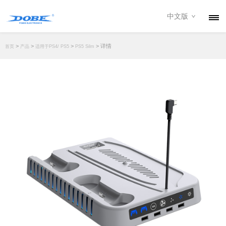
中文版
产品
>
>
>
> 详情
首页
产品
适用于PS4/ PS5
PS5 Silm
资讯
关于我们
联系我们
下载专区
经销商