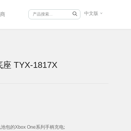
中文版
销商
座 TYX-1817X
电池包的
Xbox One
系列手柄充电
;