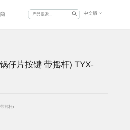
中文版
销商
(锅仔片按键 带摇杆) TYX-
 带摇杆)