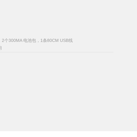
2个300MA 电池包，1条80CM USB线
用