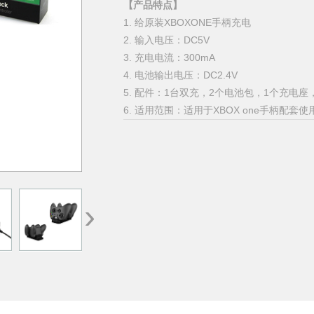
【产品特点】
1. 给原装XBOXONE手柄充电
2. 输入电压：DC5V
3. 充电电流：300mA
4. 电池输出电压：DC2.4V
5. 配件：1台双充，2个电池包，1个
充电座，
6. 适用范围：适用于XBOX one手柄配套使
›