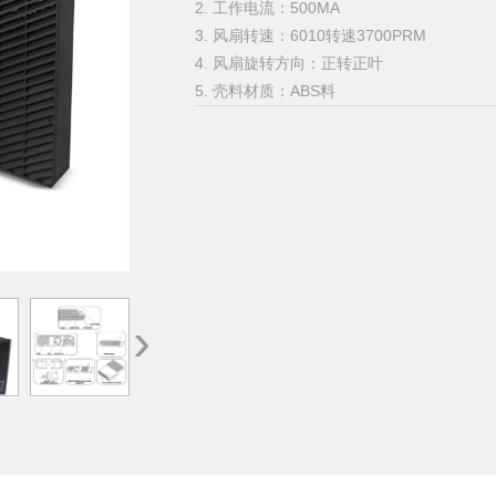
2. 工作电流：500MA
3. 风扇转速：6010转速3700PRM
4. 风扇旋转方向：正转正叶
5. 壳料材质：ABS料
›