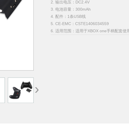
2. 输出电压：DC2.4V
3. 电池容量：300mAh
4. 配件：1条USB线
5. CE-EMC：CSTE1406034559
6. 适用范围：适用于XBOX one手柄配套使
›