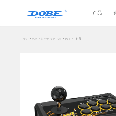
产品
>
>
>
> 详情
首页
产品
适用于PS4/ PS5
PS4