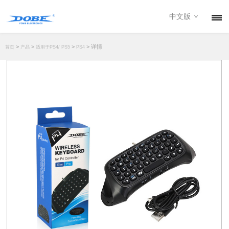
中文版
产品
>
>
>
> 详情
首页
产品
适用于PS4/ PS5
PS4
资讯
关于我们
联系我们
下载专区
经销商