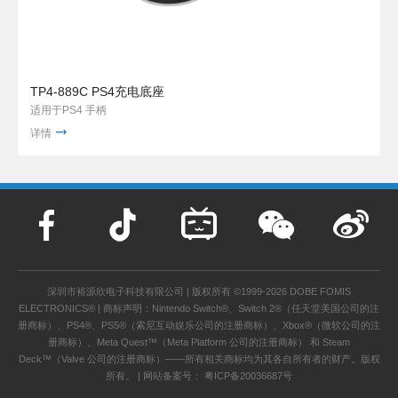
TP4-889C PS4充电底座
适用于PS4 手柄
详情
深圳市裕源欣电子科技有限公司 | 版权所有 ©1999-2026 DOBE FOMIS
ELECTRONICS® | 商标声明：Nintendo Switch®、Switch 2®（任天堂美国公司的注
册商标）、PS4®、PS5®（索尼互动娱乐公司的注册商标）、Xbox®（微软公司的注
册商标）、Meta Quest™（Meta Platform 公司的注册商标） 和 Steam
Deck™（Valve 公司的注册商标）——所有相关商标均为其各自所有者的财产。版权
所有。 | 网站备案号：
粤ICP备20036687号