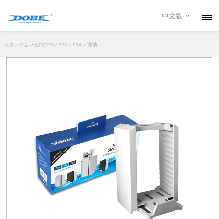
中文版
产品
>
>
>
> 详情
首页
产品
适用于PS4/ PS5
PS4
资讯
关于我们
联系我们
下载专区
经销商