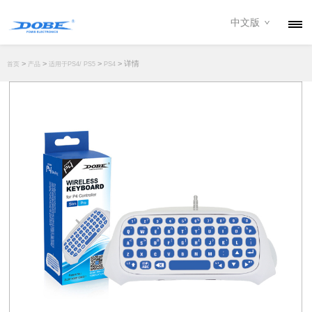
中文版
产品
>
>
>
> 详情
首页
产品
适用于PS4/ PS5
PS4
资讯
关于我们
联系我们
下载专区
经销商