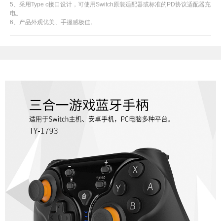
5
、采用
Type c
接口设计，可使用
Switch
原装适配器或标准的
PD
协议适配器充
电。
6
、产品外观优美、手握感极佳。