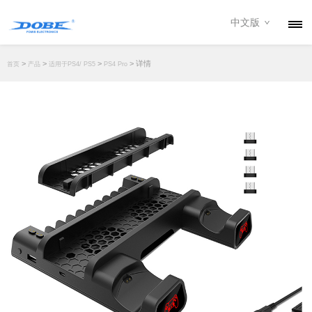
中文版
产品
>
>
>
> 详情
首页
产品
适用于PS4/ PS5
PS4 Pro
资讯
关于我们
联系我们
下载专区
经销商