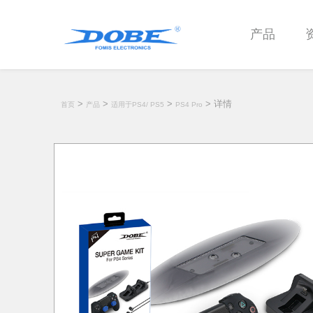
产品
>
>
>
> 详情
首页
产品
适用于PS4/ PS5
PS4 Pro