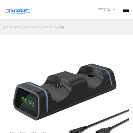
中文版
产品
>
>
>
> 详情
首页
产品
适用于PS4/ PS5
PS4 Pro
资讯
关于我们
联系我们
下载专区
经销商