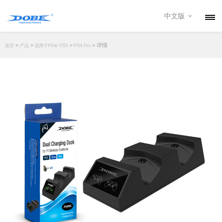
中文版
产品
>
>
>
> 详情
首页
产品
适用于PS4/ PS5
PS4 Pro
资讯
关于我们
联系我们
下载专区
经销商