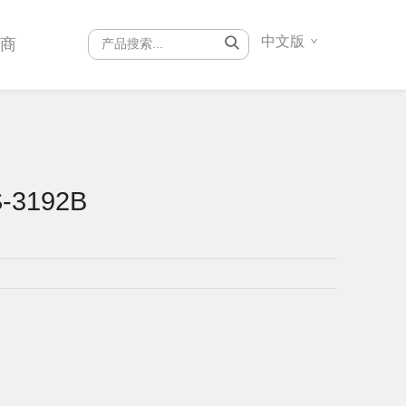
中文版
销商
-3192B