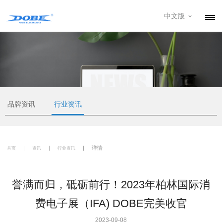
中文版
产品
资讯
关于我们
联系我们
品牌资讯
行业资讯
下载专区
|
|
|
详情
经销商
首页
资讯
行业资讯
誉满而归，砥砺前行！2023年柏林国际消
费电子展（IFA) DOBE完美收官
2023-09-08