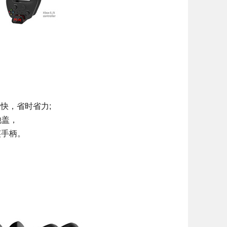
快，省时省力;
池盖，
精英手柄。