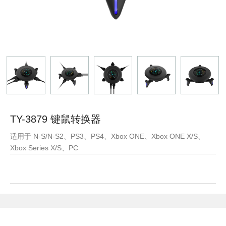
TY-3879 键鼠转换器
适用于 N-S/N-S2、PS3、PS4、Xbox ONE、Xbox ONE X/S、
Xbox Series X/S、PC