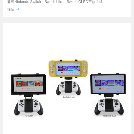
兼容Nintendo Switch，Switch Lite， Switch OLED三款主机
详情