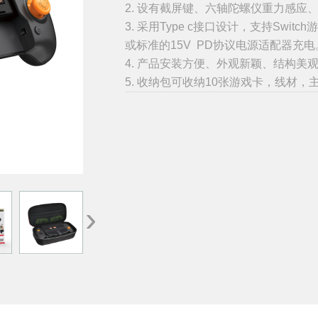
2. 设有截屏键、六轴陀螺仪重力感
3. 采用Type c接口设计，支持Swi
或标准的15V PD协议电源适配器充电
4. 产品安装方便、外观新颖、结构美
5. 收纳包可收纳10张游戏卡，线材，
›