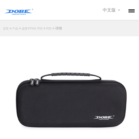
中文版
产品
>
>
>
> 详情
首页
产品
适用于PS4/ PS5
PS5
资讯
关于我们
联系我们
下载专区
经销商