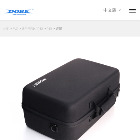
中文版
产品
>
>
>
> 详情
首页
产品
适用于PS4/ PS5
PS5
资讯
关于我们
联系我们
下载专区
经销商