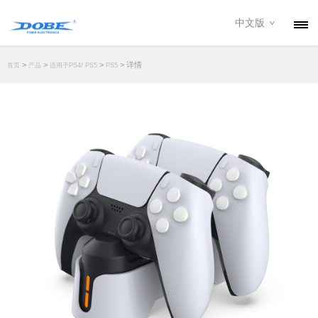
中文版
产品
>
>
>
> 详情
首页
产品
适用于PS4/ PS5
PS5
资讯
关于我们
联系我们
下载专区
经销商