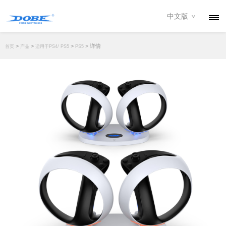
中文版
产品
>
>
>
> 详情
首页
产品
适用于PS4/ PS5
PS5
资讯
关于我们
联系我们
下载专区
经销商