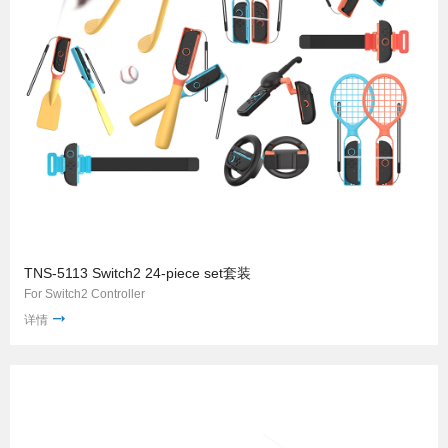
TNS-5113 Switch2 24-piece set套装
For Switch2 Controller
详情