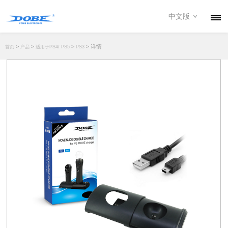
中文版
产品
>
>
>
> 详情
首页
产品
适用于PS4/ PS5
PS3
资讯
关于我们
联系我们
下载专区
经销商