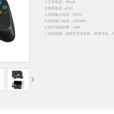
2.工作电流：38mA
3.静态电流: ≤2UA
4.充电输入电压：DC5V
5.充电输入电流：≤350MA
6.蓝牙传输距离：≥8M
7.适用范围：适用于安卓手机，苹果手机
›