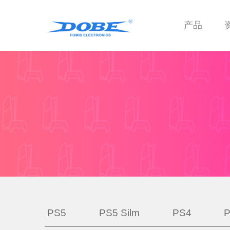
产品
PS5
PS5 Silm
PS4
P