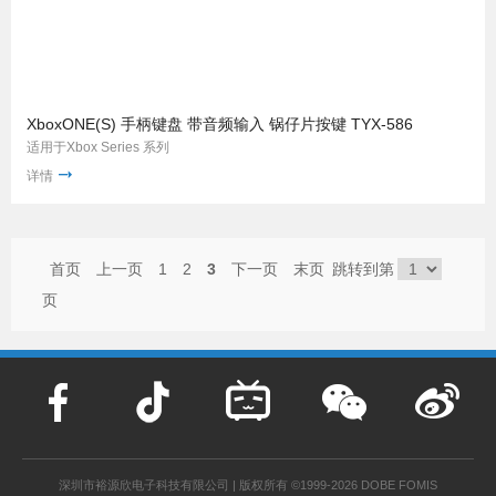
XboxONE(S) 手柄键盘 带音频输入 锅仔片按键 TYX-586
适用于Xbox Series 系列
详情
首页
上一页
1
2
3
下一页
末页
跳转到第
页
深圳市裕源欣电子科技有限公司 | 版权所有 ©1999-2026 DOBE FOMIS