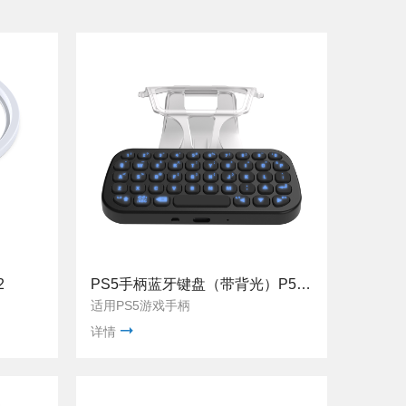
2
PS5手柄蓝牙键盘（带背光）P5-0556S
适用PS5游戏手柄
详情