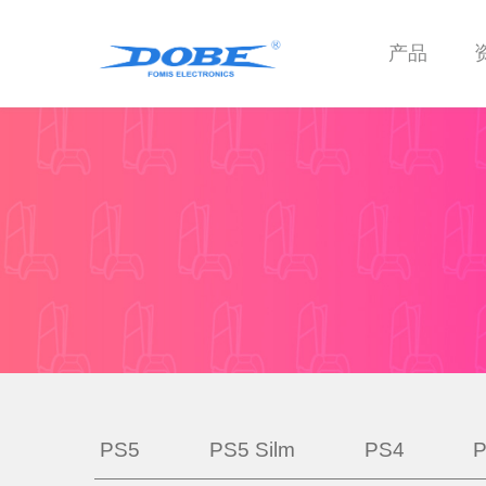
产品
PS5
PS5 Silm
PS4
P