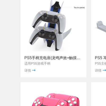
PS5手柄充电座(龙鸣声效+触摸控制) TP5-0557S
PS5 
适用PS5游戏手柄
PS5主
详情
详情