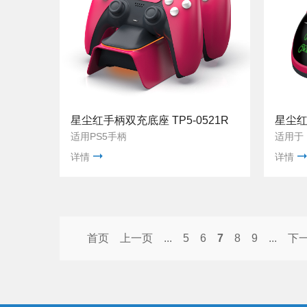
星尘红手柄双充底座 TP5-0521R
星尘红
适用PS5手柄
适用于 
详情
详情
首页
上一页
...
5
6
7
8
9
...
下